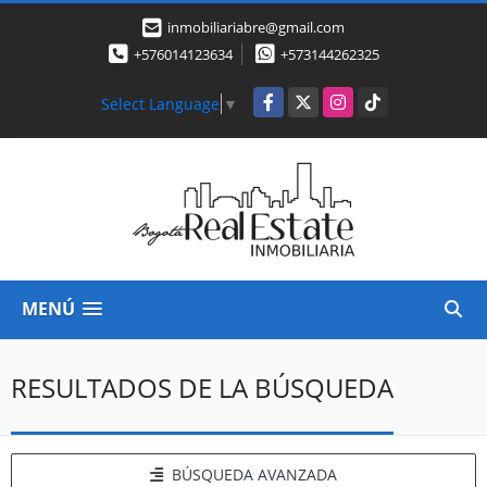
inmobiliariabre@gmail.com
+576014123634
+573144262325
Facebook
X
Instagram
TikTok
Select Language
▼
MENÚ
RESULTADOS DE LA BÚSQUEDA
BÚSQUEDA AVANZADA