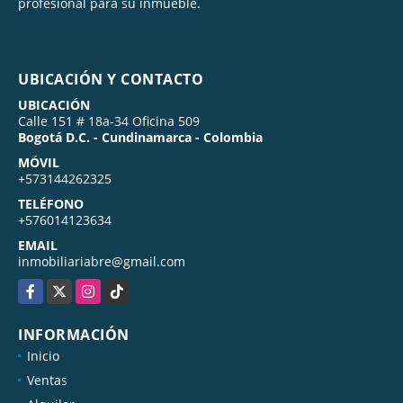
profesional para su inmueble.
UBICACIÓN Y CONTACTO
UBICACIÓN
Calle 151 # 18a-34 Oficina 509
Bogotá D.C. - Cundinamarca - Colombia
MÓVIL
+573144262325
TELÉFONO
+576014123634
EMAIL
inmobiliariabre@gmail.com
Facebook
X
Instagram
TikTok
INFORMACIÓN
Inicio
Ventas