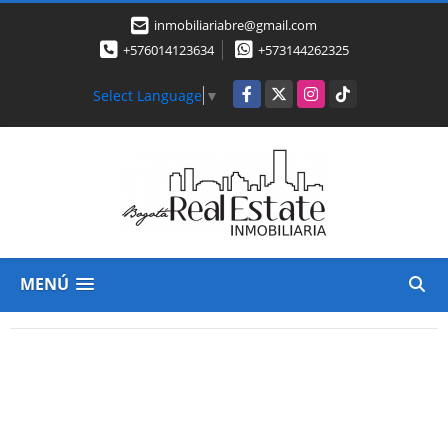
inmobiliariabre@gmail.com
+576014123634
+573144262325
Facebook
X
Instagram
TikTok
Select Language
▼
MENÚ