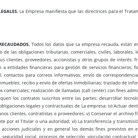
LEGALES.
La Empresa manifiesta que las directrices para el Trata
 RECAUDADOS.
Todos los datos que La empresa recauda, están en
de las obligaciones tributarias, comerciales, civiles, laborales,
s clientes, proveedores, accionistas y otros grupos de interés; f
n a entidades financieras para gestión de servicios financieros; fid
; contactos para correos informativos; envío de correspondencia f
uebles; recibo y envío de ofertas inmobiliarias; traslado de infor
comerciales; realización de llamadas (call center) con fines admini
quen los contratos suscritos entre las partes; desarrollar tecno
s obligaciones legales y contractuales de La empresa; iv) Actuar de
gunos clientes, contratistas o proveedores; v) Conservar el archivo 
e por el Titular o una autoridad; vi) La transferencia y transmis
 acciones judiciales y en general los demás fines previstos en 
 seguridad social, procesos de selección, vinculación contractual