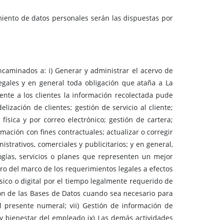
miento de datos personales serán las dispuestas por
caminados a: i) Generar y administrar el acervo de
 legales y en general toda obligación que ataña a La
rente a los clientes la información recolectada pude
elización de clientes; gestión de servicio al cliente;
ísica y por correo electrónico; gestión de cartera;
mación con fines contractuales; actualizar o corregir
strativos, comerciales y publicitarios; y en general,
logías, servicios o planes que representen un mejor
ntro del marco de los requerimientos legales a efectos
físico o digital por el tiempo legalmente requerido de
ión de las Bases de Datos cuando sea necesario para
el presente numeral; vii) Gestión de información de
 y bienestar del empleado ix) Las demás actividades