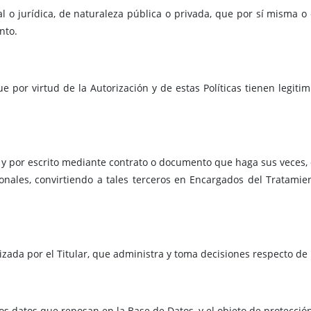
l o jurídica, de naturaleza pública o privada, que por sí misma o 
nto.
 por virtud de la Autorización y de estas Políticas tienen legitim
 y por escrito mediante contrato o documento que haga sus veces,
sonales, convirtiendo a tales terceros en Encargados del Tratami
izada por el Titular, que administra y toma decisiones respecto de
los datos que reposan en la Base de Datos, y el objeto de protecci