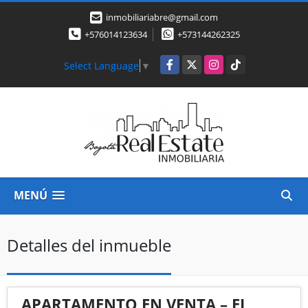
inmobiliariabre@gmail.com
+576014123634
+573144262325
Facebook
X
Instagram
TikTok
Select Language
▼
MENÚ
Detalles del inmueble
APARTAMENTO EN VENTA – EL