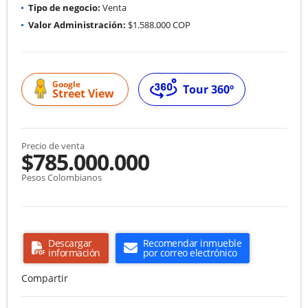
Tipo de negocio:
Venta
Valor Administración:
$1.588.000 COP
Google
Tour 360º
Street View
Precio de venta
$785.000.000
Pesos Colombianos
Descargar
Recomendar inmueble
información
por correo electrónico
Compartir