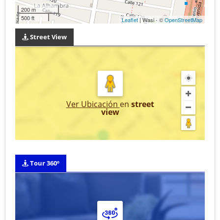
200 m
500 ft
Leaflet
| Wasi - ©
OpenStreetMap
Street View
Ver Ubicación
en
street
view
Tour 360º