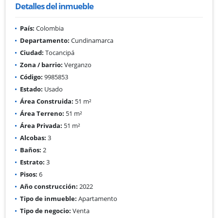
Detalles del inmueble
País:
Colombia
Departamento:
Cundinamarca
Ciudad:
Tocancipá
Zona / barrio:
Verganzo
Código:
9985853
Estado:
Usado
Área Construida:
51 m²
Área Terreno:
51 m²
Área Privada:
51 m²
Alcobas:
3
Baños:
2
Estrato:
3
Pisos:
6
Año construcción:
2022
Tipo de inmueble:
Apartamento
Tipo de negocio:
Venta