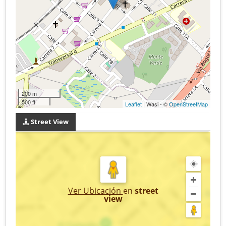
200 m
500 ft
Leaflet
| Wasi - ©
OpenStreetMap
Street View
Ver Ubicación
en
street
view