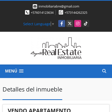
inmobiliariabre@gmail.com
+576014123634
+573144262325
Facebook
X
Instagram
TikTok
Select Language
▼
MENÚ
Detalles del inmueble
VENDO APARTAMENTO