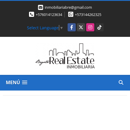
inmobiliariabre@gmail.com
+576014123634
+573144262325
Facebook
X
Instagram
TikTok
Select Language
▼
MENÚ