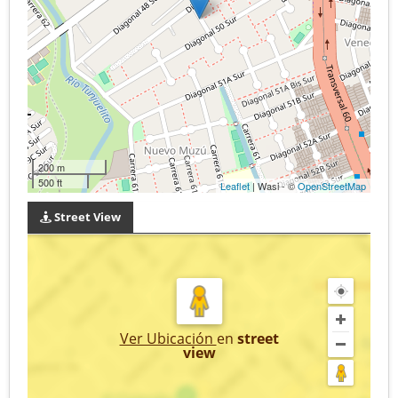
200 m
500 ft
Leaflet
| Wasi - ©
OpenStreetMap
Street View
Ver Ubicación
en
street
view