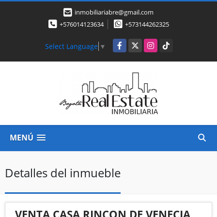
inmobiliariabre@gmail.com
+576014123634
+573144262325
Facebook
X
Instagram
TikTok
Select Language
▼
MENÚ
Detalles del inmueble
VENTA CASA RINCON DE VENECIA