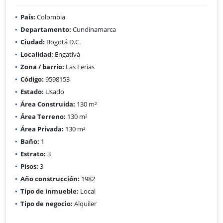
País:
Colombia
Departamento:
Cundinamarca
Ciudad:
Bogotá D.C.
Localidad:
Engativá
Zona / barrio:
Las Ferias
Código:
9598153
Estado:
Usado
Área Construida:
130 m²
Área Terreno:
130 m²
Área Privada:
130 m²
Baño:
1
Estrato:
3
Pisos:
3
Año construcción:
1982
Tipo de inmueble:
Local
Tipo de negocio:
Alquiler