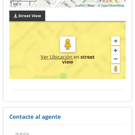
500 ft
Leaflet
| Wasi - ©
OpenStreetMap
Street View
Ver Ubicación
en
street
view
Contacte al agente