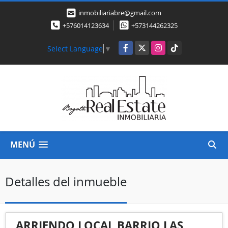
inmobiliariabre@gmail.com
+576014123634
+573144262325
Facebook
X
Instagram
TikTok
Select Language
▼
MENÚ
Detalles del inmueble
ARRIENDO LOCAL BARRIO LAS