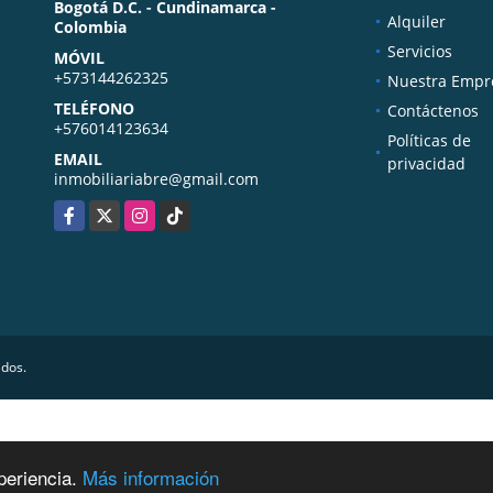
Bogotá D.C. - Cundinamarca -
Alquiler
Colombia
Servicios
MÓVIL
+573144262325
Nuestra Empr
TELÉFONO
Contáctenos
+576014123634
Políticas de
EMAIL
privacidad
inmobiliariabre@gmail.com
Facebook
X
Instagram
TikTok
ados.
periencia.
Más información