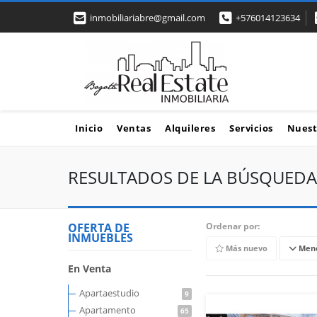
inmobiliariabre@gmail.com
+576014123634
Inicio
Ventas
Alquileres
Servicios
Nuest
RESULTADOS DE LA BÚSQUEDA
OFERTA DE
Ordenar por:
INMUEBLES
Más nuevo
Meno
En Venta
Apartaestudio
9
Apartamento
65