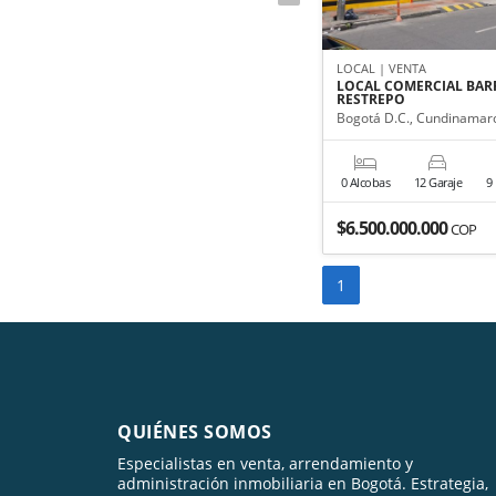
LOCAL | VENTA
LOCAL COMERCIAL BAR
RESTREPO
Bogotá D.C., Cundinamar
0 Alcobas
12 Garaje
9
$6.500.000.000
COP
1
QUIÉNES SOMOS
Especialistas en venta, arrendamiento y
administración inmobiliaria en Bogotá. Estrategia,