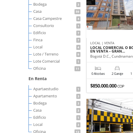
Bodega
3
Casa
59
Casa Campestre
4
Consultorio
1
Edificio
7
Finca
7
LOCAL | VENTA
Local
4
LOCAL COMERCIAL O B
EN VENTA – GRAN…
Lote / Terreno
9
Bogotá D.C., Cundinamar
Lote Comercial
1
Oficina
11
0 Alcobas
2 Garaje
1
En Renta
$850.000.000
COP
Apartaestudio
1
Apartamento
3
Bodega
3
Casa
3
Edificio
1
Local
3
Oficina
13