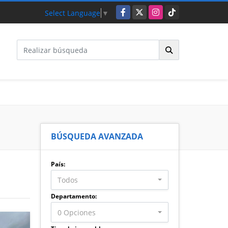
Facebook
X
Instagram
TikTok
Select Language
▼
BÚSQUEDA AVANZADA
País:
Todos
Departamento:
0 Opciones