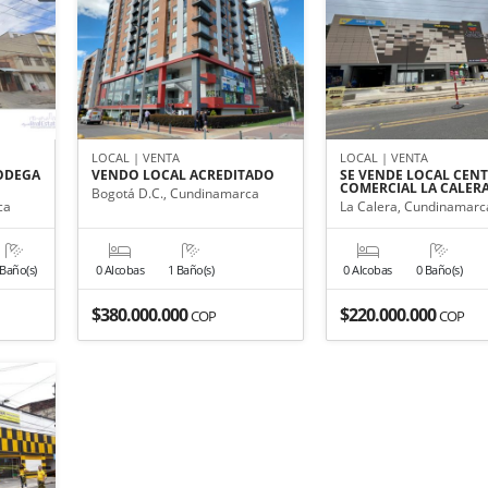
LOCAL | VENTA
LOCAL | VENTA
ODEGA
VENDO LOCAL ACREDITADO
SE VENDE LOCAL CEN
COMERCIAL LA CALER
Bogotá D.C., Cundinamarca
ca
La Calera, Cundinamarc
 Baño(s)
0 Alcobas
1 Baño(s)
0 Alcobas
0 Baño(s)
$380.000.000
$220.000.000
COP
COP