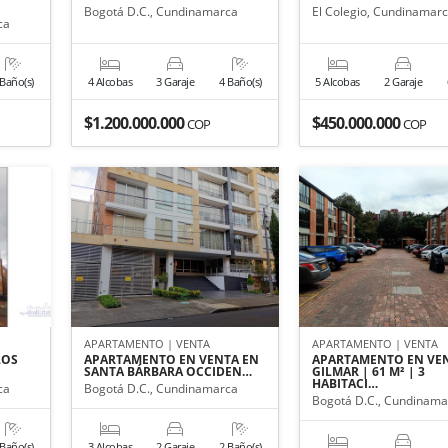
Bogotá D.C., Cundinamarca
El Colegio, Cundinamar
ca
 Baño(s)
4 Alcobas
3 Garaje
4 Baño(s)
5 Alcobas
2 Garaje
$1.200.000.000
$450.000.000
COP
COP
APARTAMENTO | VENTA
APARTAMENTO | VENTA
LOS
APARTAMENTO EN VENTA EN
APARTAMENTO EN VE
SANTA BÁRBARA OCCIDEN…
GILMAR | 61 M² | 3
HABITACI…
ca
Bogotá D.C., Cundinamarca
Bogotá D.C., Cundinama
 Baño(s)
3 Alcobas
2 Garaje
2 Baño(s)