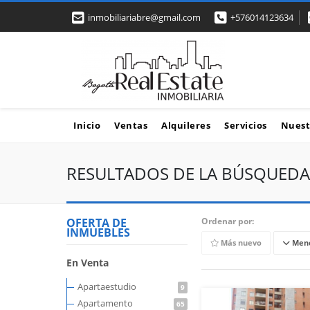
inmobiliariabre@gmail.com
+576014123634
Inicio
Ventas
Alquileres
Servicios
Nuest
RESULTADOS DE LA BÚSQUEDA
OFERTA DE
Ordenar por:
INMUEBLES
Más nuevo
Meno
En Venta
Apartaestudio
9
Apartamento
65