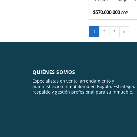
$570.000.000
COP
Sigui
1
2
3
»
QUIÉNES SOMOS
Especialistas en venta, arrendamiento y
administración inmobiliaria en Bogotá. Estrategia,
respaldo y gestión profesional para su inmueble.