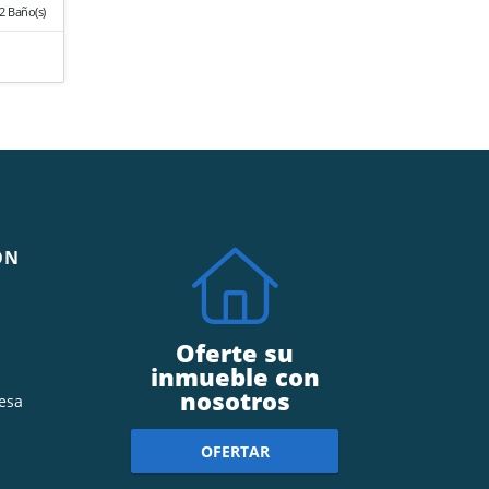
2 Baño(s)
ÓN
Oferte su
inmueble con
nosotros
esa
OFERTAR