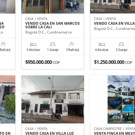
CASA | VENTA
CASA | VENTA
NA
VENDO CASA EN SAN MARCOS
VENDO CASA EN VILLA
DEO
SOBRE LA CALI
Bogotá D.C., Cundinama
ca
Bogotá D.C., Cundinamarca
 Baño(s)
5 Alcobas
1 Garaje
3 Baño(s)
4 Alcobas
3 Garaje
$950.000.000
$1.250.000.000
COP
COP
R
CASA | VENTA
CASA CAMPESTRE | VENT
TO EN
VENDO CASA EN VILLA LUZ
VENTA FINCA EN MESI