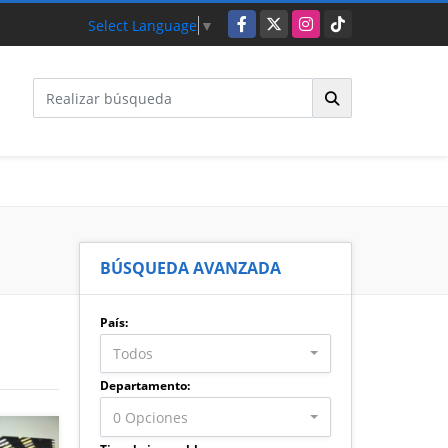
Facebook
X
Instagram
TikTok
Select Language
▼
BÚSQUEDA AVANZADA
País:
Todos
Departamento:
0 Opciones