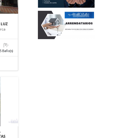
 LUZ
rca
5 Baño(s)
A
TAS