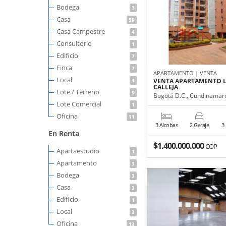
Bodega
3
Casa
59
Casa Campestre
4
Consultorio
1
Edificio
7
Finca
7
APARTAMENTO | VENTA
Local
4
VENTA APARTAMENTO 
CALLEJA
Lote / Terreno
9
Bogotá D.C., Cundinamar
Lote Comercial
1
Oficina
11
3 Alcobas
2 Garaje
3
En Renta
$1.400.000.000
COP
Apartaestudio
1
Apartamento
3
Bodega
3
Casa
3
Edificio
1
Local
3
Oficina
13