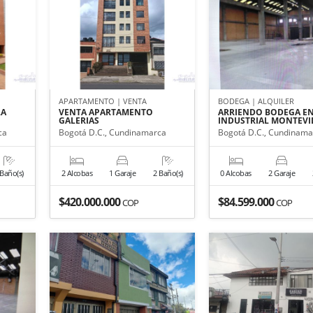
APARTAMENTO | VENTA
BODEGA | ALQUILER
LA
VENTA APARTAMENTO
ARRIENDO BODEGA E
GALERIAS
INDUSTRIAL MONTEV
ca
Bogotá D.C., Cundinamarca
Bogotá D.C., Cundinama
 Baño(s)
2 Alcobas
1 Garaje
2 Baño(s)
0 Alcobas
2 Garaje
$420.000.000
$84.599.000
COP
COP