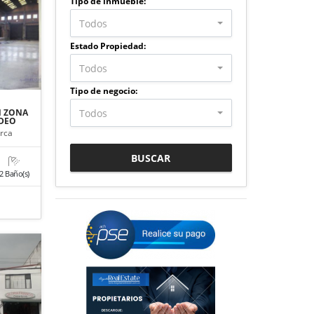
Tipo de inmueble:
Todos
Estado Propiedad:
Todos
Tipo de negocio:
Todos
N ZONA
IDEO
rca
BUSCAR
2 Baño(s)