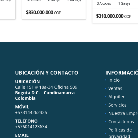
3 Alcobas
1 Garaje
$830.000.000
COP
$310.000.000
COP
ente
UBICACIÓN Y CONTACTO
INFORMACI
Inicio
UBICACIÓN
Calle 151 # 18a-34 Oficina 509
Ventas
Bogotá D.C. - Cundinamarca -
Alquiler
Colombia
Servicios
MÓVIL
+573144262325
Nuestra Empr
TELÉFONO
Contáctenos
+576014123634
Políticas de
EMAIL
privacidad