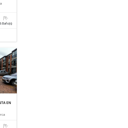
ca
6 Baño(s)
NTA EN
rca