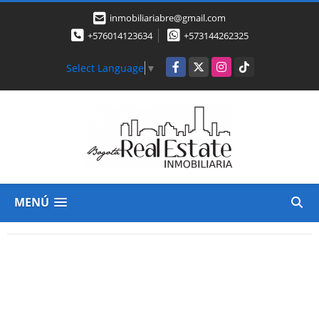
inmobiliariabre@gmail.com
+576014123634
+573144262325
Facebook
X
Instagram
TikTok
Select Language
▼
MENÚ