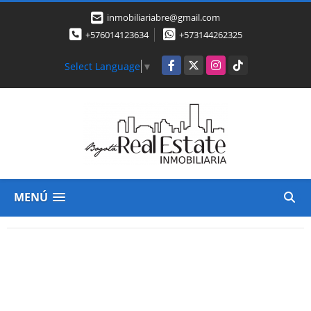
inmobiliariabre@gmail.com
+576014123634
+573144262325
Facebook
X
Instagram
TikTok
Select Language
▼
MENÚ